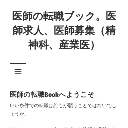
コ
ン
医師の転職ブック。医
テ
師求人、医師募集（精
ン
ツ
神科、産業医）
へ
ス
キ
ッ
プ
医師の転職Bookへようこそ
いい条件での転職は誰もが願うことではないでし
ょうか。