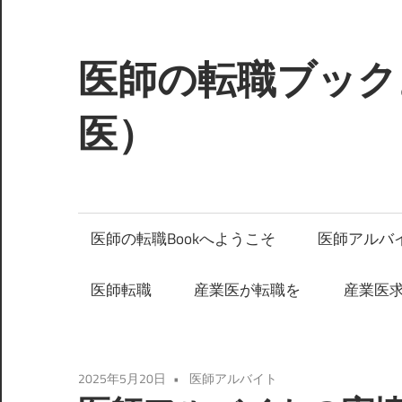
コ
ン
テ
医師の転職ブック
ン
ツ
医）
へ
ス
キ
ッ
医師の転職Bookへようこそ
医師アルバ
プ
医師転職
産業医が転職を
産業医
2025年5月20日
医師アルバイト