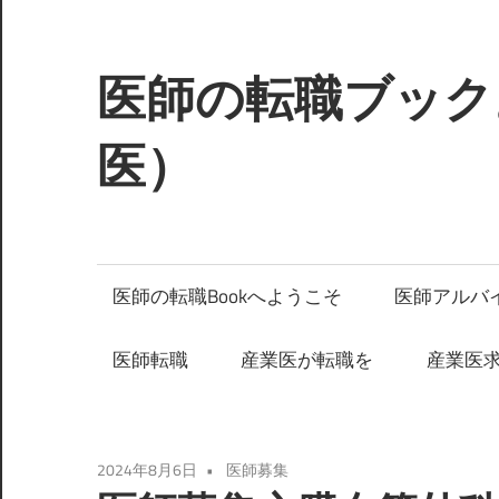
コ
ン
テ
医師の転職ブック
ン
ツ
医）
へ
ス
キ
ッ
医師の転職Bookへようこそ
医師アルバ
プ
医師転職
産業医が転職を
産業医
2024年8月6日
医師募集