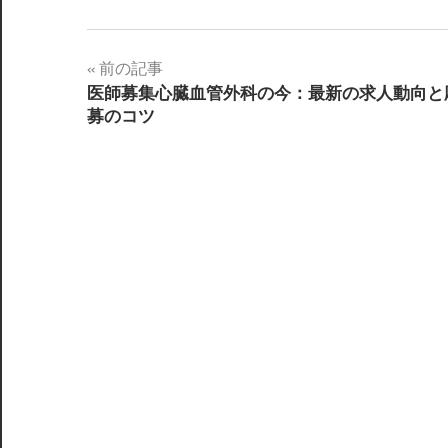
投
前の記事
医師募集心臓血管外科の今：最新の求人動向と
稿
募のコツ
ナ
ビ
ゲ
ー
シ
ョ
ン