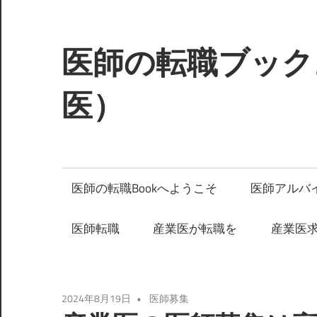
コ
ン
テ
医師の転職ブック
ン
ツ
医）
へ
ス
キ
ッ
医師の転職Bookへようこそ
医師アルバ
プ
医師転職
産業医が転職を
産業医
2024年8月19日
医師募集