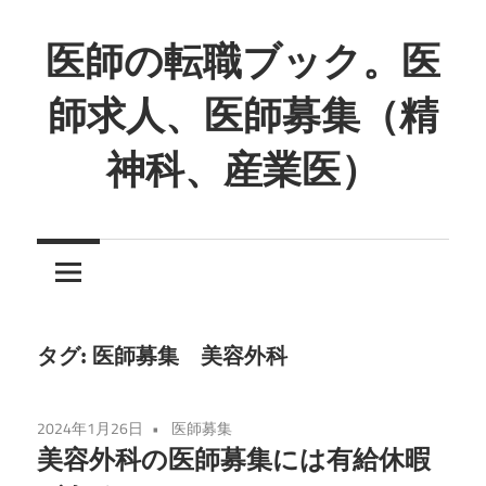
コ
ン
医師の転職ブック。医
テ
師求人、医師募集（精
ン
ツ
神科、産業医）
へ
ス
キ
ッ
プ
タグ:
医師募集 美容外科
2024年1月26日
医師募集
美容外科の医師募集には有給休暇