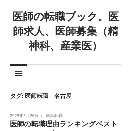
コ
ン
医師の転職ブック。医
テ
師求人、医師募集（精
ン
ツ
神科、産業医）
へ
ス
キ
ッ
プ
タグ:
医師転職 名古屋
2025年3月26日
医師転職
医師の転職理由ランキングベスト